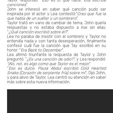
Taylor respondió: “
Eso es lo que hace. Ella escribe
canciones
”.
John se interesó en saber qué canción pudo ser
inspirada por el actor y Lea contestó:"
Creo que fue la
que habla de un suéter y un sombrero
”.
Taylor trató en vano de cambiar de tema, John quería
respuestas y no estaba dispuesto a irse sin ellas:
“
¿Qué canción escribió sobre él?
”.
Lea no paraba de insistir con el sombrero y Taylor no
entendía nada y con tanta desesperación, finalmente
confesó cuál fue la canción que Tay escribió en su
honor: “
Era Back to December
”.
Lea afirmó triunfante la respuesta de Taylor y John
preguntó: “
¿Es una canción de odio?”,
y Lea respondió:
"¡No, no!, es algo como que Taylor es el mejor
”.
“
Eso es dulce. Paula Abdul escribió Cold Hearted
Snake (Corazón de serpiente fría) sobre mí
"; Dijo John,
y para alivio de Taylor, Lea centró su atención en saber
más sobre esta nueva información.