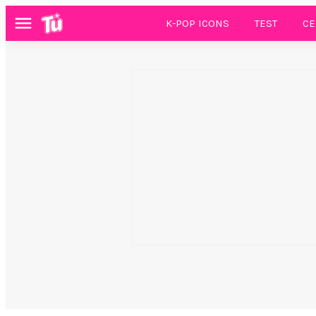
K-POP ICONS
TEST
CE
Menú