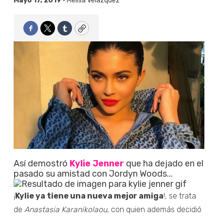
Mayo 17, 2019 •
Melisa Velázquez
Facebook
Twitter
Tumblr
Copy
Así demostró
Kylie Jenner
que ha dejado en el
pasado su amistad con Jordyn Woods...
¡
Kylie ya tiene una nueva mejor amiga
!, se trata
de
Anastasia Karanikolaou
, con quien además decidió