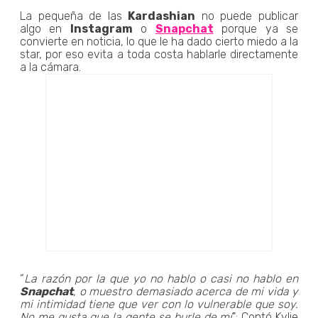
La pequeña de las
Kardashian
no puede publicar
algo en
Instagram
o
Snapchat
porque ya se
convierte en noticia, lo que le ha dado cierto miedo a la
star, por eso evita a toda costa hablarle directamente
a la cámara.
“
La razón por la que yo no hablo o casi no hablo en
Snapchat
, o muestro demasiado acerca de mi vida y
mi intimidad tiene que ver con lo vulnerable que soy.
No me gusta que la gente se burle de mí
": Contó Kylie