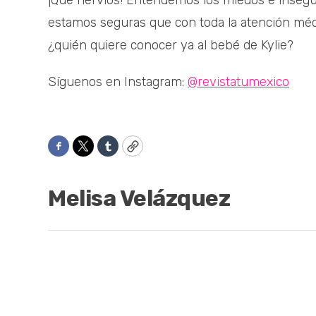
¡Qué nervios! Entendemos los miedos e insegur
estamos seguras que con toda la atención médic
¿quién quiere conocer ya al bebé de Kylie?
Síguenos en Instagram:
@revistatumexico
Facebook
Twitter
Tumblr
Copy
Melisa Velázquez