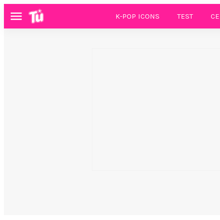
K-POP ICONS
TEST
CE
Menú