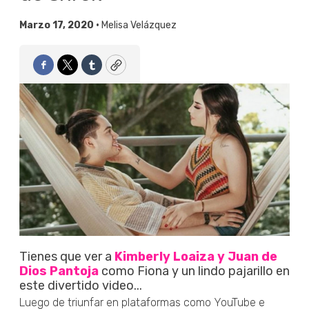
Marzo 17, 2020 •
Melisa Velázquez
Facebook
Twitter
Tumblr
Copy
Tienes que ver a
Kimberly Loaiza y Juan de
Dios Pantoja
como Fiona y un lindo pajarillo en
este divertido video...
Luego de triunfar en plataformas como YouTube e