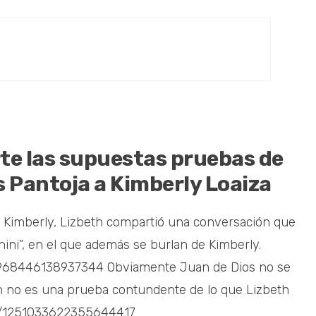
te las supuestas pruebas de
s Pantoja a Kimberly Loaiza
 a Kimberly, Lizbeth compartió una conversación que
ini”, en el que además se burlan de Kimberly.
50968446138937344 Obviamente Juan de Dios no se
n no es una prueba contundente de lo que Lizbeth
us/1251033622355644417