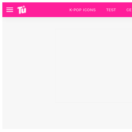
K-POP ICONS
TEST
CE
Menú