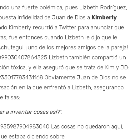
ndo una fuerte polémica, pues Lizbeth Rodríguez,
puesta infidelidad de Juan de Dios a
Kimberly
do Kimberly recurrió a Twitter para anunciar que
as, fue entonces cuando Lizbeth le dijo que le
chutegui, ¡uno de los mejores amigos de la pareja!
50899030407864325 Lizbeth también compartió un
ión tóxica, y ella aseguró que se trata de Kim y JD:
0935017783431168 Obviamente Juan de Dios no se
rsación en la que enfrentó a Lizbeth, asegurando
 falsas:
r a inventar cosas así?
”.
50935987904983040 Las cosas no quedaron aquí,
 que estaba diciendo sobre