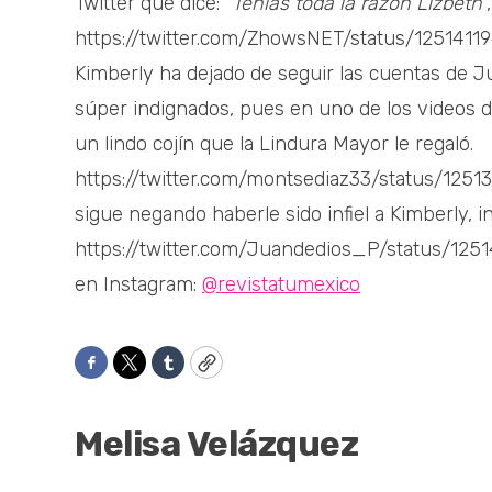
Twitter que dice: “
Tenías toda la razón Lizbeth
”
https://twitter.com/ZhowsNET/status/1251411
Kimberly ha dejado de seguir las cuentas de J
súper indignados, pues en uno de los videos d
un lindo cojín que la Lindura Mayor le regaló.
https://twitter.com/montsediaz33/status/1251
sigue negando haberle sido infiel a Kimberly, i
https://twitter.com/Juandedios_P/status/12
en Instagram:
@revistatumexico
Facebook
Twitter
Tumblr
Copy
Melisa Velázquez