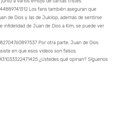
, junto a varios emojis de caritas tristes.
944889741312 Los fans también aseguran que
uan de Dios y las de Jukilop, además de sentirse
e infidelidad de Juan de Dios a Kim, se puede ver
382704760897537 Por otra parte, Juan de Dios
nsiste en que esos videos son falsos.
51431033322471425 ¿Ustedes qué opinan? Síguenos