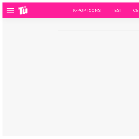
K-POP ICONS
TEST
CE
Menú