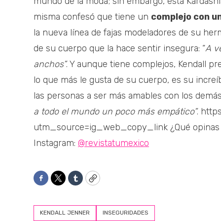
mundo de la moda; sin embargo, esta Kardashia
misma confesó que tiene un
complejo con u
la nueva línea de fajas modeladores de su herm
de su cuerpo que la hace sentir insegura: “
A v
anchos”
. Y aunque tiene complejos, Kendall pr
lo que más le gusta de su cuerpo, es su increíb
las personas a ser más amables con los demás:
a todo el mundo un poco más empático”
. htt
utm_source=ig_web_copy_link ¿Qué opinas 
Instagram:
@revistatumexico
Facebook
Twitter
Tumblr
Copy
KENDALL JENNER
INSEGURIDADES