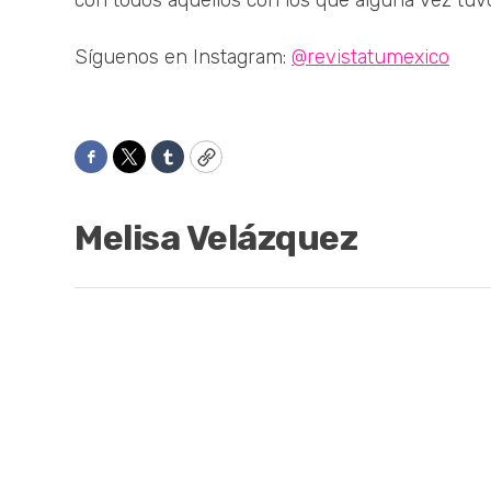
con todos aquellos con los que alguna vez tuv
Síguenos en Instagram:
@revistatumexico
Facebook
Twitter
Tumblr
Copy
Melisa Velázquez