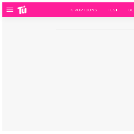
K-POP ICONS
TEST
CE
Menú