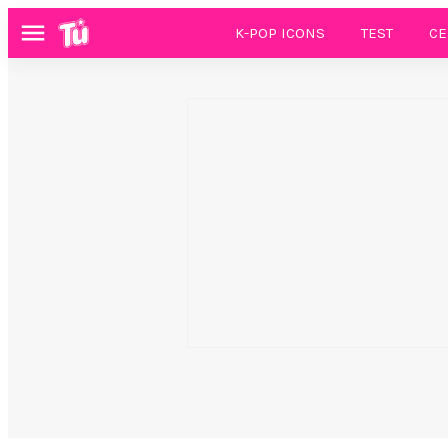
K-POP ICONS
TEST
CE
Menú