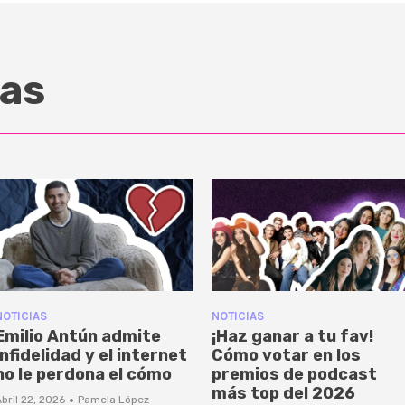
as
NOTICIAS
NOTICIAS
Emilio Antún admite
¡Haz ganar a tu fav!
infidelidad y el internet
Cómo votar en los
no le perdona el cómo
premios de podcast
más top del 2026
·
bril 22, 2026
Pamela López