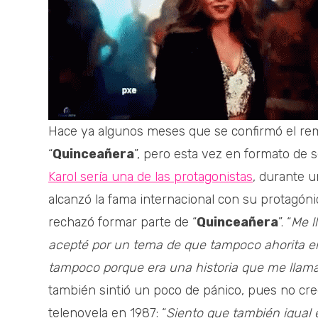
Hace ya algunos meses que se confirmó el rem
“
Quinceañera
”, pero esta vez en formato de 
Karol sería una de las protagonistas
, durante u
alcanzó la fama internacional con su protagóni
rechazó formar parte de “
Quinceañera
”. “
Me l
acepté por un tema de que tampoco ahorita en
tampoco porque era una historia que me llama
también sintió un poco de pánico, pues no cre
telenovela en 1987: “
Siento que también igual 