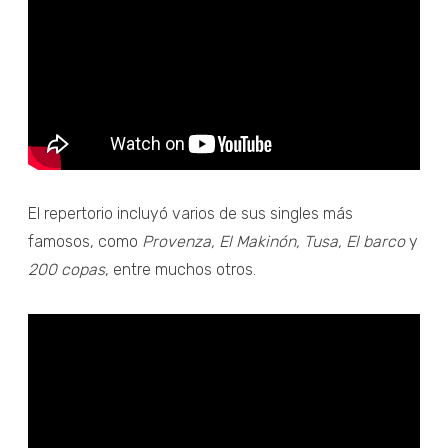
El repertorio incluyó varios de sus singles más
famosos, como
Provenza, El Makinón, Tusa, El barco
y
200 copas
, entre muchos otros.