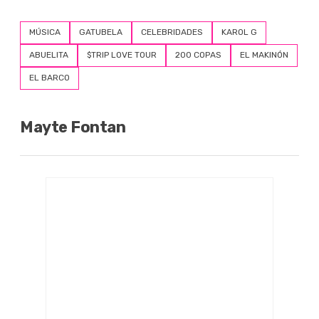
MÚSICA
GATUBELA
CELEBRIDADES
KAROL G
ABUELITA
$TRIP LOVE TOUR
200 COPAS
EL MAKINÓN
EL BARCO
Mayte Fontan