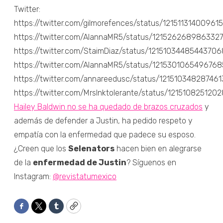
Twitter:
https://twitter.com/gilmorefences/status/12151131400961
https://twitter.com/AlannaMR5/status/121526268986332
https://twitter.com/StaimDiaz/status/1215103448544370
https://twitter.com/AlannaMR5/status/1215301065496768
https://twitter.com/annareedusc/status/12151034828746
https://twitter.com/MrsInktolerante/status/121510825120
Hailey Baldwin no se ha quedado de brazos cruzados
y
además de defender a Justin, ha pedido respeto y
empatía con la enfermedad que padece su esposo.
¿Creen que los
Selenators
hacen bien en alegrarse
de la
enfermedad de Justin
? Síguenos en
Instagram:
@revistatumexico
Facebook
Twitter
Tumblr
Copy