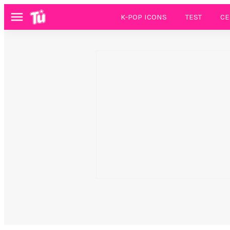
K-POP ICONS
TEST
CE
Menú