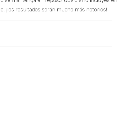
o se mantenga en reposo. Obvio si lo incluyes en
io, ¡los resultados serán mucho más notorios!