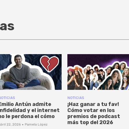
as
NOTICIAS
NOTICIAS
Emilio Antún admite
¡Haz ganar a tu fav!
infidelidad y el internet
Cómo votar en los
no le perdona el cómo
premios de podcast
más top del 2026
·
bril 22, 2026
Pamela López