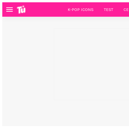
K-POP ICONS
TEST
CE
Menú