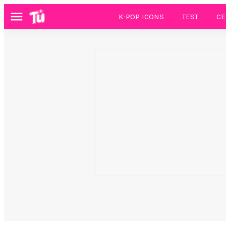
K-POP ICONS
TEST
CE
Menú