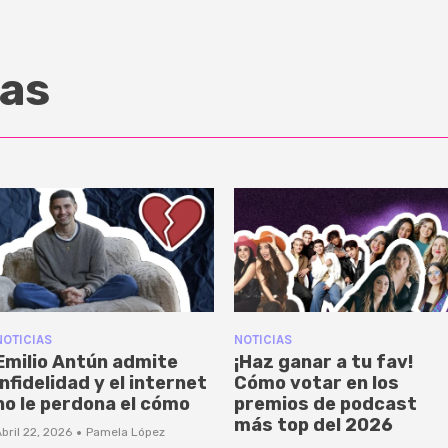
as
NOTICIAS
NOTICIAS
Emilio Antún admite
¡Haz ganar a tu fav!
infidelidad y el internet
Cómo votar en los
no le perdona el cómo
premios de podcast
más top del 2026
·
bril 22, 2026
Pamela López