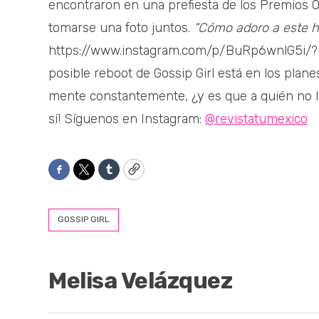
encontraron en una prefiesta de los Premios O
tomarse una foto juntos.
“Cómo adoro a este h
https://www.instagram.com/p/BuRp6wnlG5i/
posible reboot de Gossip Girl está en los plane
mente constantemente, ¿y es que a quién no le 
sí! Síguenos en Instagram:
@revistatumexico
Facebook
Twitter
Tumblr
Copy
GOSSIP GIRL
Melisa Velázquez