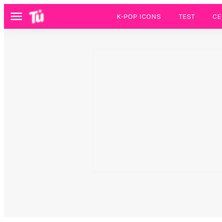
K-POP ICONS
TEST
CE
Menú