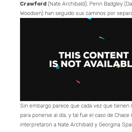
Crawford
(Nate Archibald), Penn Badgley (D
Woodsen) han seguido sus caminos por separ
Sin embargo parece que cada vez que tienen l
para ponerse al día, y tal fue el caso de Chac
interpretaron a Nate Archibald y Georgina Spa