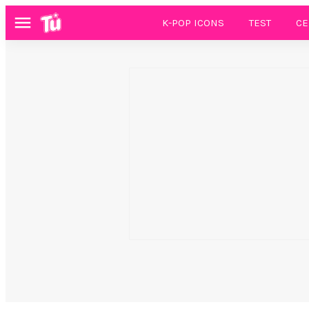
K-POP ICONS
TEST
CE
Menú