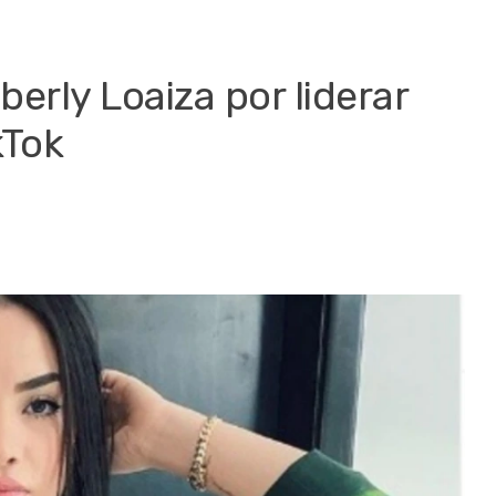
erly Loaiza por liderar
kTok