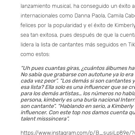
lanzamiento musical, ha conseguido un éxito ar
internacionales como Danna Paola, Camila Cabe
felices por la popularidad y el éxito de Kimber
sea tan exitosa, pues después de que la cuenta
lidera la lista de cantantes más seguidos en T
como estos:
“Uh pues cuantas giras, ¿cuántos álbumes h
No sabía que grabarse con autotune ya lo era
cada vez peor”.
“Los demás si son cantantes 
esa lista? Ella solo es una influencer que se c
para los demás artistas… los números no hablan
persona, kimberly es una burla nacional Inte
son cantante”.
“Hablando en serio, a Kimberly
influencer. Con este top nos damos cuenta q
talent misssincera”.
https://www.instagram.com/p/B_susiLp89e/