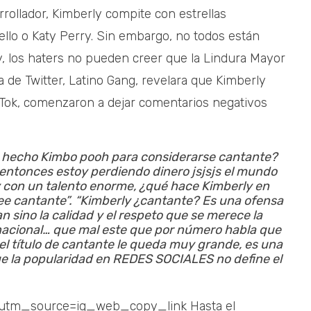
rollador, Kimberly compite con estrellas
llo o Katy Perry. Sin embargo, no todos están
ly, los haters no pueden creer que la Lindura Mayor
 de Twitter, Latino Gang, revelara que Kimberly
ikTok, comenzaron a dejar comentarios negativos
a hecho Kimbo pooh para considerarse cantante?
 entonces estoy perdiendo dinero jsjsjs el mundo
y con un talento enorme, ¿qué hace Kimberly en
ree cantante”.
“Kimberly ¿cantante? Es una ofensa
 sino la calidad y el respeto que se merece la
rnacional… que mal este que por número habla que
 el título de cantante le queda muy grande, es una
ue la popularidad en REDES SOCIALES no define el
?utm_source=ig_web_copy_link Hasta el