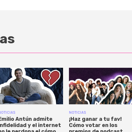
as
NOTICIAS
NOTICIAS
Emilio Antún admite
¡Haz ganar a tu fav!
infidelidad y el internet
Cómo votar en los
no le perdona el cómo
premios de podcast