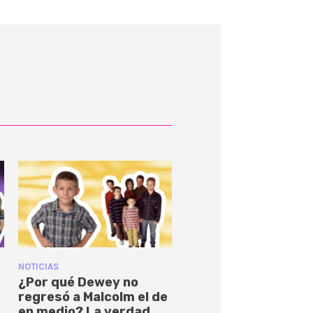
NOTICIAS
¿Por qué Dewey no
regresó a Malcolm el de
en medio? La verdad