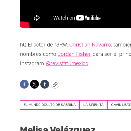
hQ El actor de 13RW,
Christian Navarro
, tambié
nombres como
Jordan Fisher
para ser el prín
Instagram:
@revistatumexico
Facebook
Twitter
Tumblr
Copy
EL MUNDO OCULTO DE SABRINA
LA SIRENITA
GAVIN LEA
Melisa Velázquez