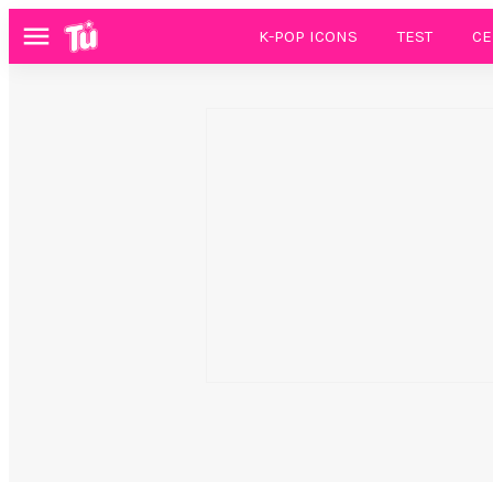
K-POP ICONS
TEST
CE
Menú