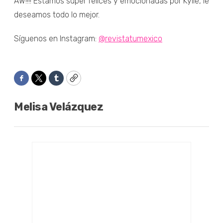
AW!!!! Estamos súper felices y emocionadas por Kylie, le
deseamos todo lo mejor.
Síguenos en Instagram:
@revistatumexico
Facebook
Twitter
Tumblr
Copy
Melisa Velázquez