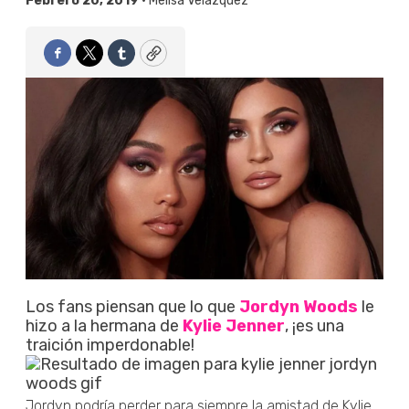
Febrero 20, 2019 •
Melisa Velázquez
Facebook
Twitter
Tumblr
Copy
Los fans piensan que lo que
Jordyn Woods
le
hizo a la hermana de
Kylie Jenner
, ¡es una
traición imperdonable!
Jordyn podría perder para siempre la amistad de Kylie,