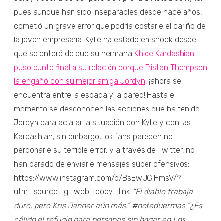
pues aunque han sido inseparables desde hace años,
cometió un grave error que podría costarle el cariño de
la joven empresaria. Kylie ha estado en shock desde
que se enteró de que su hermana
Khloe Kardashian
puso punto final a su relación porque Tristan Thompson
la engañó con su mejor amiga Jordyn
, ¡ahora se
encuentra entre la espada y la pared! Hasta el
momento se desconocen las acciones que ha tenido
Jordyn para aclarar la situación con Kylie y con las
Kardashian; sin embargo, los fans parecen no
perdonarle su terrible error, y a través de Twitter, no
han parado de enviarle mensajes súper ofensivos:
https://www.instagram.com/p/BsEwUGIHmsV/?
utm_source=ig_web_copy_link
“El diablo trabaja
duro, pero Kris Jenner aún más.” #noteduermas
“¿Es
cálido el refugio para personas sin hogar en Los