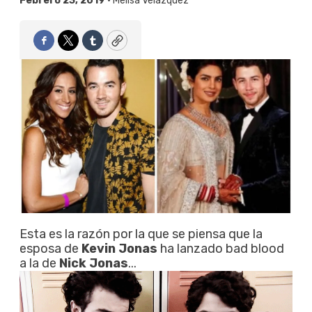
Febrero 23, 2019 •
Melisa Velázquez
Facebook
Twitter
Tumblr
Copy
Esta es la razón por la que se piensa que la
esposa de
Kevin Jonas
ha lanzado bad blood
a la de
Nick Jonas
...