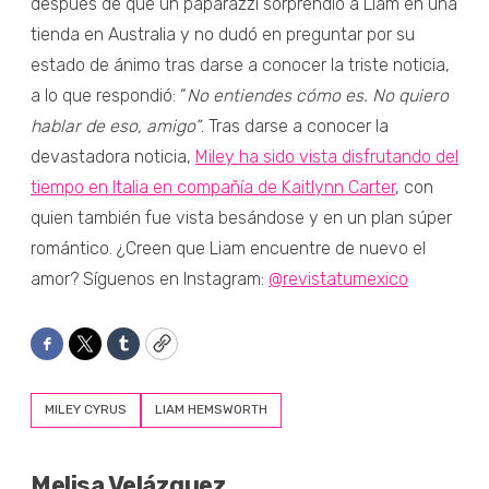
después de que un paparazzi sorprendió a Liam en una
tienda en Australia y no dudó en preguntar por su
estado de ánimo tras darse a conocer la triste noticia,
a lo que respondió: “
No entiendes cómo es. No quiero
hablar de eso, amigo”
. Tras darse a conocer la
devastadora noticia,
Miley ha sido vista disfrutando del
tiempo en Italia en compañía de Kaitlynn Carter
, con
quien también fue vista besándose y en un plan súper
romántico. ¿Creen que Liam encuentre de nuevo el
amor? Síguenos en Instagram:
@revistatumexico
Facebook
Twitter
Tumblr
Copy
MILEY CYRUS
LIAM HEMSWORTH
Melisa Velázquez