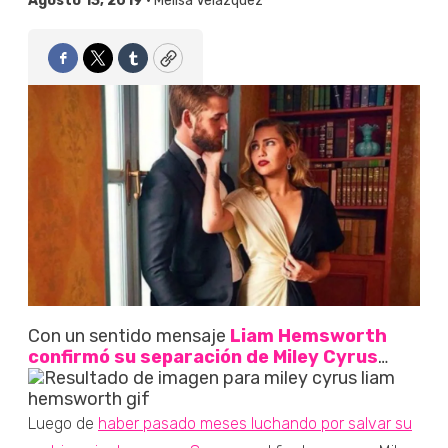
Agosto 13, 2019 •
Melisa Velázquez
Facebook
Twitter
Tumblr
Copy
Con un sentido mensaje
Liam Hemsworth
confirmó su separación de Miley Cyrus
…
Luego de
haber pasado meses luchando por salvar su