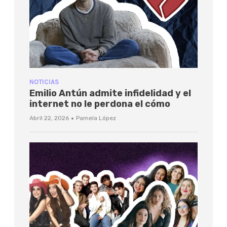
NOTICIAS
Emilio Antún admite infidelidad y el
internet no le perdona el cómo
·
Abril 22, 2026
Pamela López