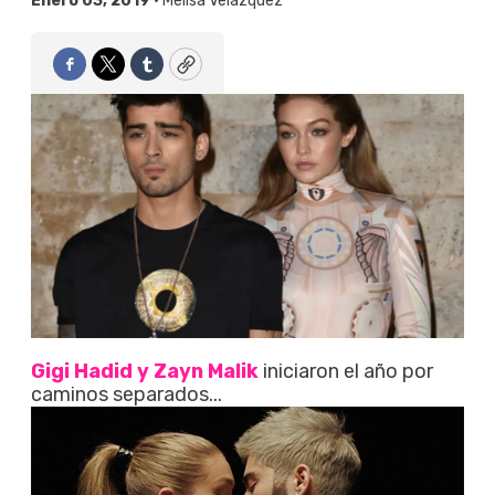
Enero 03, 2019 •
Melisa Velázquez
Facebook
Twitter
Tumblr
Copy
Gigi Hadid y Zayn Malik
iniciaron el año por
caminos separados...