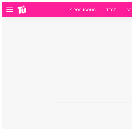
K-POP ICONS
TEST
CE
Menú