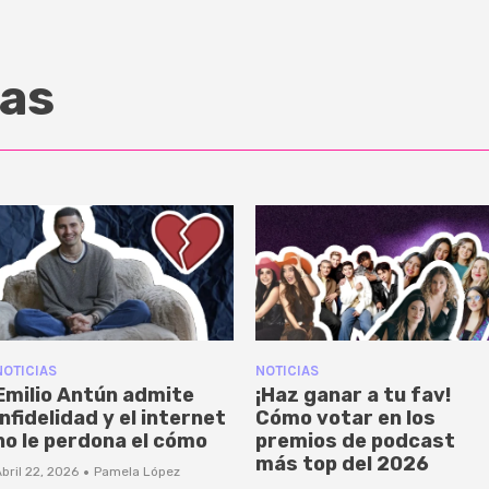
as
NOTICIAS
NOTICIAS
Emilio Antún admite
¡Haz ganar a tu fav!
infidelidad y el internet
Cómo votar en los
no le perdona el cómo
premios de podcast
más top del 2026
·
bril 22, 2026
Pamela López