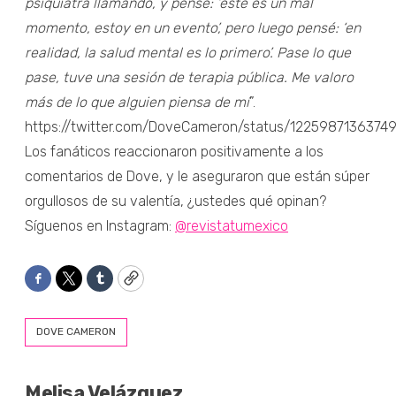
psiquiatra llamando, y pensé: ‘este es un mal
momento, estoy en un evento’, pero luego pensé: ‘en
realidad, la salud mental es lo primero’. Pase lo que
pase, tuve una sesión de terapia pública. Me valoro
más de lo que alguien piensa de mí
”.
https://twitter.com/DoveCameron/status/122598713637
Los fanáticos reaccionaron positivamente a los
comentarios de Dove, y le aseguraron que están súper
orgullosos de su valentía, ¿ustedes qué opinan?
Síguenos en Instagram:
@revistatumexico
Facebook
Twitter
Tumblr
Copy
DOVE CAMERON
Melisa Velázquez