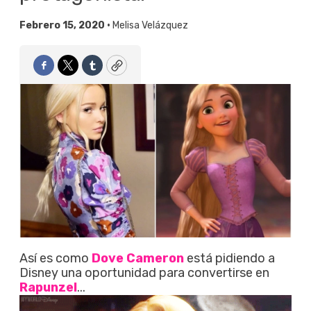
Febrero 15, 2020 •
Melisa Velázquez
Facebook
Twitter
Tumblr
Copy
Así es como
Dove Cameron
está pidiendo a
Disney una oportunidad para convertirse en
Rapunzel
...