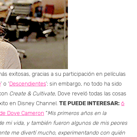
s exitosas, gracias a su participación en películas
e
’ o ‘
Descendientes
’; sin embargo, no todo ha sido
 con
Create & Cultivate
, Dove reveló todas las cosas
éxito en Disney Channel.
TE PUEDE INTERESAR:
6
a de Dove Cameron
“
Mis primeros años en la
de mi vida, y también fueron algunos de mis peores
vamente me divertí mucho, experimentando con quién