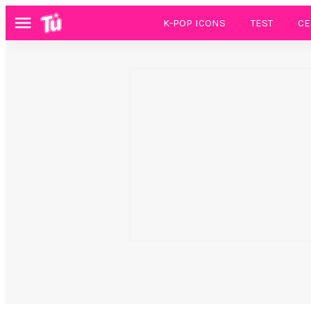
K-POP ICONS
TEST
CE
Menú