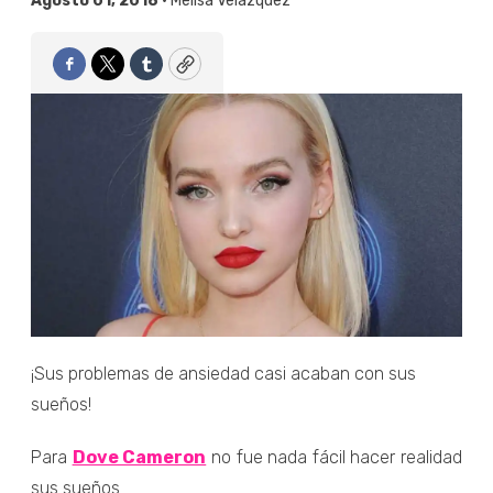
Agosto 01, 2018 •
Melisa Velázquez
Facebook
Twitter
Tumblr
Copy
¡Sus problemas de ansiedad casi acaban con sus
sueños!
Para
Dove Cameron
no fue nada fácil hacer realidad
sus sueños...