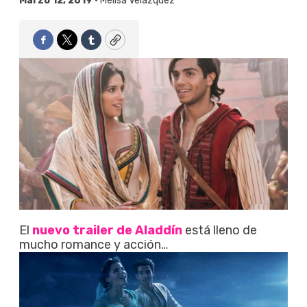
Marzo 12, 2019 •
Melisa Velázquez
Facebook
Twitter
Tumblr
Copy
El
nuevo trailer de Aladdín
está lleno de
mucho romance y acción…