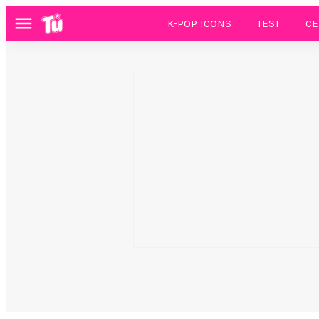
K-POP ICONS
TEST
CE
Menú