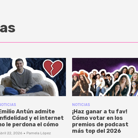
as
NOTICIAS
NOTICIAS
Emilio Antún admite
¡Haz ganar a tu fav!
infidelidad y el internet
Cómo votar en los
no le perdona el cómo
premios de podcast
más top del 2026
·
bril 22, 2026
Pamela López