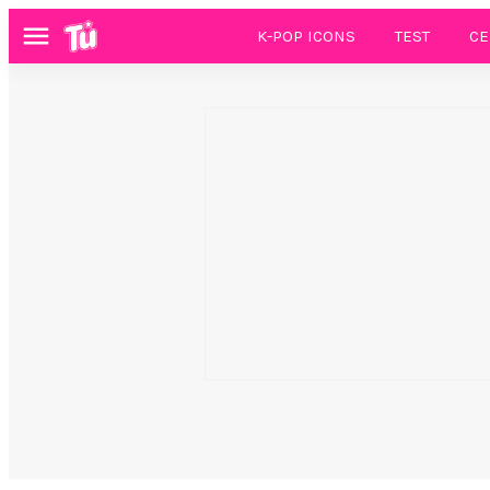
K-POP ICONS
TEST
CE
Menú