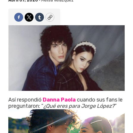
Abril 07, 2020 •
Melisa Velázquez
Facebook
Twitter
Tumblr
Copy
Así respondió
Danna Paola
cuando sus fans le
preguntaron: “
¿Qué eres para Jorge López?
”