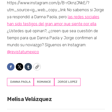
https://www.instagram.com/p/B-r0knzJNkE/?
utm_source=ig_web_copy_link No sabemos si Jorge
ya respondió a Danna Paola, pero
las redes sociales
han sido testigos del gran amor que siente por ella
.
¿Ustedes qué opinan?, ¿creen que sea cuestión de
tiempo para que Danna Paola y Jorge confirmen al
mundo su noviazgo? Síguenos en Instagram:
@revistatumexico
Facebook
Twitter
Tumblr
Copy
DANNA PAOLA
ROMANCE
JORGE LOPEZ
Melisa Velázquez