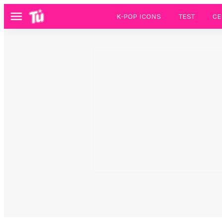
K-POP ICONS
TEST
CE
Menú