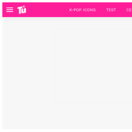
K-POP ICONS
TEST
CE
Menú