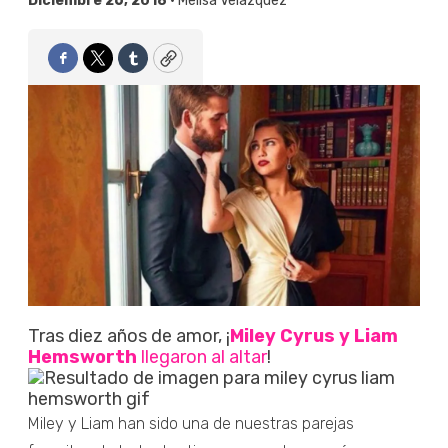
Diciembre 26, 2018 •
Melisa Velázquez
Facebook
Twitter
Tumblr
Copy
Tras diez años de amor, ¡
Miley Cyrus y Liam
Hemsworth
llegaron al altar
!
Miley y Liam han sido una de nuestras parejas