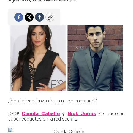
Agosto 01, 2018 •
Melisa Velázquez
Facebook
Twitter
Tumblr
Copy
¿Será el comienzo de un nuevo romance?
OMG!
Camila Cabello
y
Nick Jonas
se pusieron
súper coquetos en la red social...