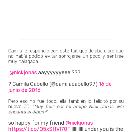
Camila le respondió con este tuit que dejaba claro que
no había podido evitar sonrojarse un poco y sentirse
muy halagada.
.
@nickjonas
aayyyyyyeee ???
? Camila Cabello (@camilacabello97)
16 de
junio de 2016
Pero eso no fue todo, ella también lo felicitó por su
nuevo CD: “
Muy feliz por mi amigo Nick Jonas. ¡Me
encanta el álbum!
”.
so happy for my friend
@nickjonas
https://t.co/Q5xSHVl70F
!!!!!!!!!! under you is the