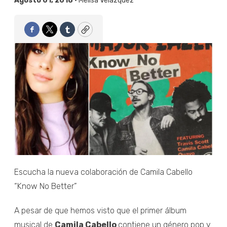
Agosto 01, 2018 •
Melisa Velázquez
Facebook
Twitter
Tumblr
Copy
Escucha la nueva colaboración de Camila Cabello
“Know No Better”
A pesar de que hemos visto que el primer álbum
musical de
Camila Cabello
contiene un género pop y