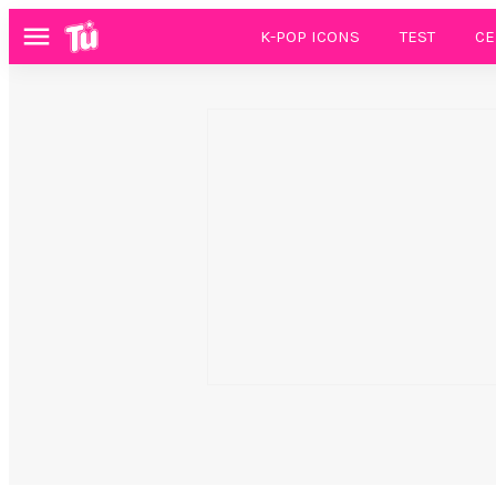
K-POP ICONS
TEST
CE
Menú