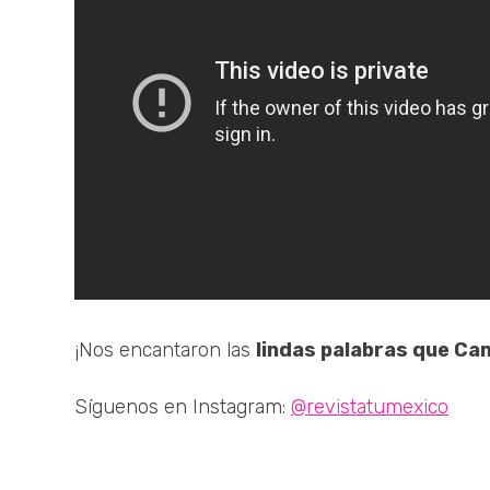
¡Nos encantaron las
lindas palabras que Ca
Síguenos en Instagram:
@revistatumexico