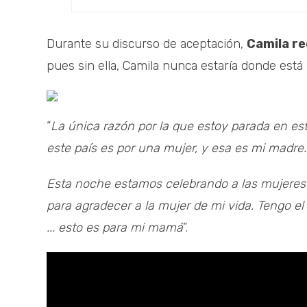
Durante su discurso de aceptación,
Camila re
pues sin ella, Camila nunca estaría donde está 
“
La única razón por la que estoy parada en est
este país es por una mujer, y esa es mi madre.
Esta noche estamos celebrando a las mujeres
para agradecer a la mujer de mi vida. Tengo el 
... esto es para mi mamá
”.