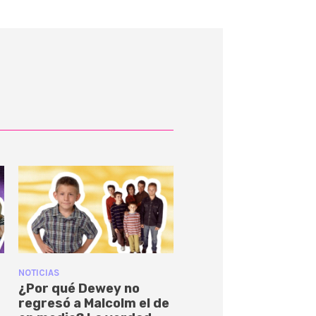
NOTICIAS
¿Por qué Dewey no
regresó a Malcolm el de