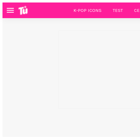
K-POP ICONS
TEST
CE
Menú