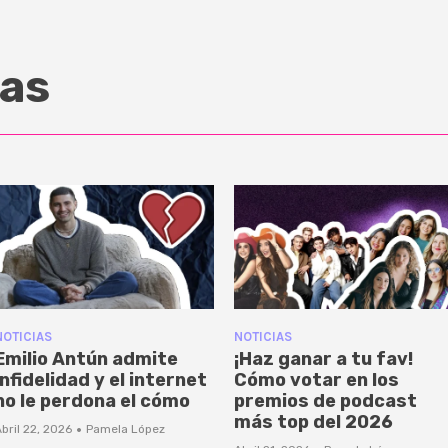
as
NOTICIAS
NOTICIAS
Emilio Antún admite
¡Haz ganar a tu fav!
infidelidad y el internet
Cómo votar en los
no le perdona el cómo
premios de podcast
más top del 2026
·
bril 22, 2026
Pamela López