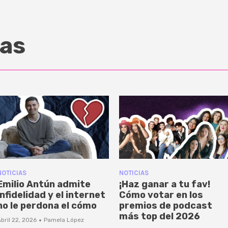
as
NOTICIAS
NOTICIAS
Emilio Antún admite
¡Haz ganar a tu fav!
infidelidad y el internet
Cómo votar en los
no le perdona el cómo
premios de podcast
más top del 2026
·
bril 22, 2026
Pamela López