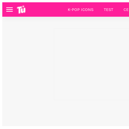
K-POP ICONS
TEST
CE
Menú