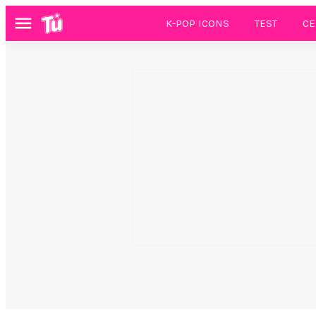
K-POP ICONS
TEST
CE
Menú