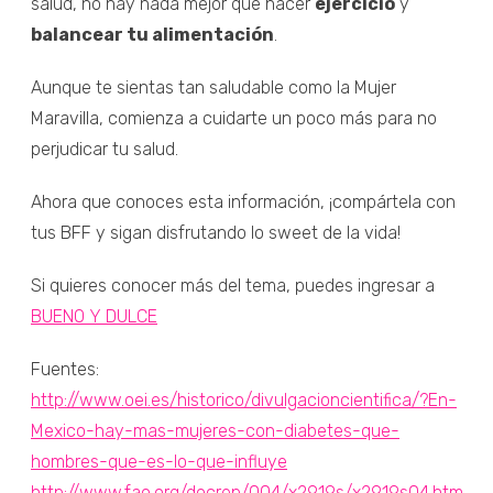
salud, no hay nada mejor que hacer
ejercicio
y
balancear tu alimentación
.
Aunque te sientas tan saludable como la Mujer
Maravilla, comienza a cuidarte un poco más para no
perjudicar tu salud.
Ahora que conoces esta información, ¡compártela con
tus BFF y sigan disfrutando lo sweet de la vida!
Si quieres conocer más del tema, puedes ingresar a
BUENO Y DULCE
Fuentes:
http://www.oei.es/historico/divulgacioncientifica/?En-
Mexico-hay-mas-mujeres-con-diabetes-que-
hombres-que-es-lo-que-influye
http://www.fao.org/docrep/004/x2919s/x2919s04.htm