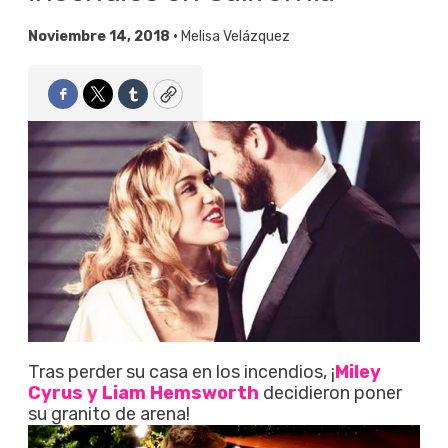
Noviembre 14, 2018 •
Melisa Velázquez
Facebook
Twitter
Tumblr
Copy
Tras perder su casa en los incendios, ¡
Miley
Cyrus y Liam Hemsworth
decidieron poner
su granito de arena!