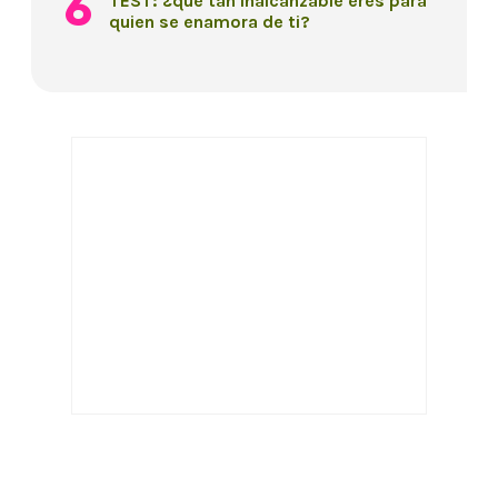
TEST: ¿qué tan inalcanzable eres para
quien se enamora de ti?