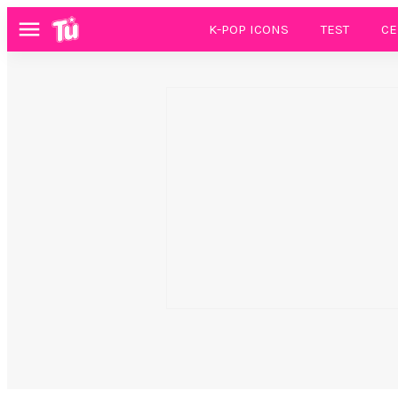
K-POP ICONS
TEST
CE
Menú