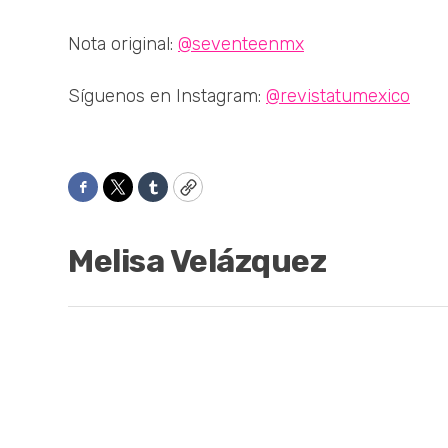
Nota original:
@seventeenmx
Síguenos en Instagram:
@revistatumexico
Facebook
Twitter
Tumblr
Copy
Melisa Velázquez