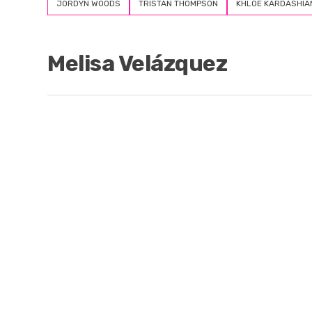
JORDYN WOODS
TRISTAN THOMPSON
KHLOE KARDASHIA
Melisa Velázquez