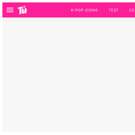
K-POP ICONS
TEST
CE
Menú