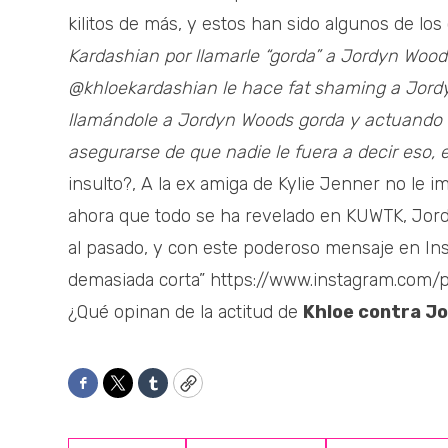
kilitos de más, y estos han sido algunos de los
Kardashian por llamarle “gorda” a Jordyn Woods
@khloekardashian le hace fat shaming a Jordy
llamándole a Jordyn Woods gorda y actuando 
asegurarse de que nadie le fuera a decir eso, e
insulto?, A la ex amiga de Kylie Jenner no le i
ahora que todo se ha revelado en KUWTK, Jordy
al pasado, y con este poderoso mensaje en Inst
demasiada corta” https://www.instagram.co
¿Qué opinan de la actitud de
Khloe contra J
Facebook
Twitter
Tumblr
Copy