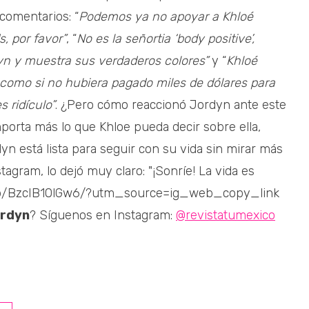
 comentarios: “
Podemos ya no apoyar a Khloé
, por favor”
, “
No es la señortia ‘body positive’,
n y muestra sus verdaderos colores”
y “
Khloé
como si no hubiera pagado miles de dólares para
s ridículo”
. ¿Pero cómo reaccionó Jordyn ante este
mporta más lo que Khloe pueda decir sobre ella,
n está lista para seguir con su vida sin mirar más
agram, lo dejó muy claro: "¡Sonríe! La vida es
m/p/BzcIB1OlGw6/?utm_source=ig_web_copy_link
ordyn
? Síguenos en Instagram:
@revistatumexico