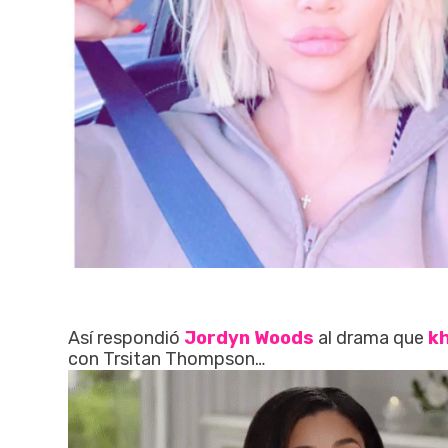
Así respondió
Jordyn Woods
al drama que
kh
con Trsitan Thompson…