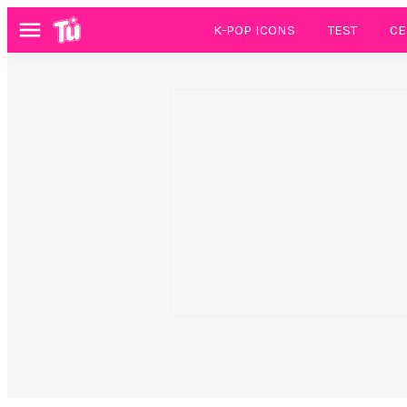
K-POP ICONS
TEST
CE
Menú