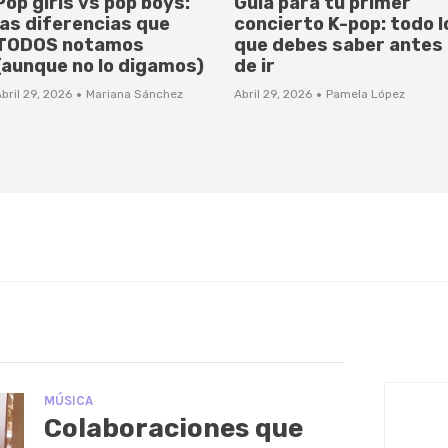
Pop girls vs pop boys:
Guía para tu primer
las diferencias que
concierto K-pop: todo l
TODOS notamos
que debes saber antes
(aunque no lo digamos)
de ir
·
·
bril 29, 2026
Mariana Sánchez
Abril 29, 2026
Pamela López
MÚSICA
Colaboraciones que