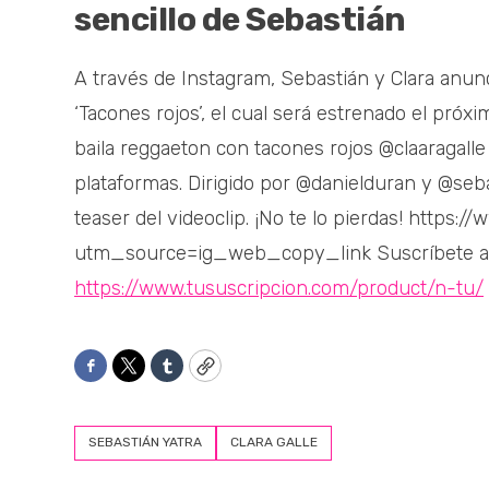
sencillo de Sebastián
A través de Instagram, Sebastián y Clara anunc
‘Tacones rojos’, el cual será estrenado el próx
baila reggaeton con tacones rojos @claaragal
plataformas. Dirigido por @danielduran y @sebas
teaser del videoclip. ¡No te lo pierdas! http
utm_source=ig_web_copy_link Suscríbete a l
https://www.tususcripcion.com/product/n-tu/
Facebook
Twitter
Tumblr
Copy
SEBASTIÁN YATRA
CLARA GALLE