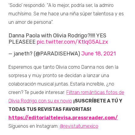
‘Sodio’ respondió: “A lo mejor, podría ser, la admiro
muchísimo. Se me hace una niña súper talentosa y es
un amor de persona”.
Danna Paola with Olivia Rodrigo?!!!! YES
PLEASEEE
pic.twitter.com/KtlqG5ALzx
— janeth? (@PARADISEHWA)
June 18, 2021
Esperemos que tanto Olivia como Danna nos den la
sorpresa y muy pronto se decidan a lanzar una
colaboración musical juntas. Estaría increíble, ¿no
creen? Te puede interesar:
Filtran románticas fotos de
Olivia Rodrigo con su ex novio
¡SUSCRÍBETE A TÚ Y
TODAS TUS REVISTAS FAVORITAS!
https://editorialtelevisa.pressreader.com/
Síguenos en Instagram:
@revistatumexico