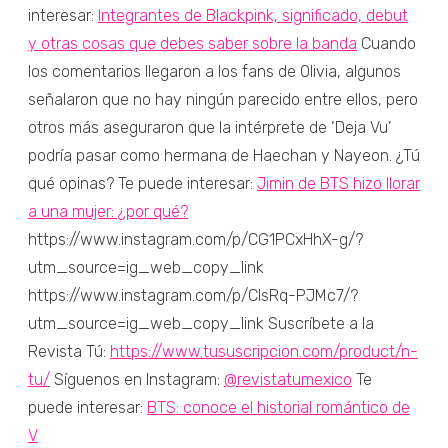
interesar:
Integrantes de Blackpink, significado, debut
y otras cosas que debes saber sobre la banda
Cuando
los comentarios llegaron a los fans de Olivia, algunos
señalaron que no hay ningún parecido entre ellos, pero
otros más aseguraron que la intérprete de ‘Deja Vu’
podría pasar como hermana de Haechan y Nayeon. ¿Tú
qué opinas? Te puede interesar:
Jimin de BTS hizo llorar
a una mujer: ¿por qué?
https://www.instagram.com/p/CG1PCxHhX-g/?
utm_source=ig_web_copy_link
https://www.instagram.com/p/CIsRq-PJMc7/?
utm_source=ig_web_copy_link Suscríbete a la
Revista Tú:
https://www.tususcripcion.com/product/n-
tu/
Síguenos en Instagram:
@revistatumexico
Te
puede interesar:
BTS: conoce el historial romántico de
V