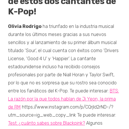
de estos dos cantantes de
K-Pop!
Olivia Rodrigo
ha triunfado en la industria musical
durante los últimos meses gracias a sus nuevos
sencillos y al lanzamiento de su primer álbum musical
titulado ‘Sour’, el cual cuenta con éxitos como ‘Drivers
License, ‘Good 4 U’ y ‘Happier’. La cantante
estadounidense incluso ha recibido consejos
profesionales por parte de Niall Horan y Taylor Swift,
por lo que no es sorpresa que su rostro sea conocido
entre los fanáticos del K-Pop. Te puede interesar:
BTS:
La razón por la que todos hablan de Ji Yeon, la prima
de RM
https://www.instagram.com/p/CQrjld2rND-/?
utm_source=ig_web_copy_link Te puede interesar:
Test: ¿cuánto sabes sobre Blackpink?
Algunos